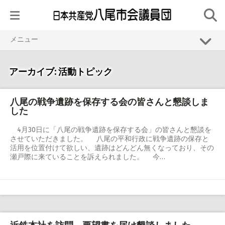
Skip
to
content
メニュー
HOME
アーカイブ:
活動トピック
議員紹介
議会活動
八尾の戦争遺跡を保存する会の皆さんと懇談しま
した
活動トピック
4月30日に「八尾の戦争遺跡を保存する会」の皆さんと懇談を
無料 生活・法律相談
させていただきました。 八尾の平和行政に戦争遺跡の保存と
活用を位置付けて欲しい、遺跡はどんどん無くなっており、その
リンク
瀬戸際に来ていることを訴えられました。 今…