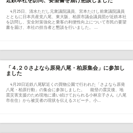
近鉄本社を訪問、要望書を届け懇談しました
4月25日、清水ただし元衆議院議員、宮本たけし前衆議院議員
とともに日本共産党八尾、東大阪、柏原市議会議員団が近鉄本社
を訪問し、安全対策強化と乗客の利便性向上について市民の要望
書を届け、本社の担当者と懇談を行いました。 …
「４.２０さよなら原発八尾・柏原集会」に参加し
ました
4月20日近鉄八尾駅近くの買物公園で行われた「さよなら原発
八尾・柏原行動」の集会に参加しました。 能登の震災後、地
震災害支援のため現地に通い続けておられる小林京子さん（八尾
市在住）から被災者の現状を伝えるスピーチ。小…