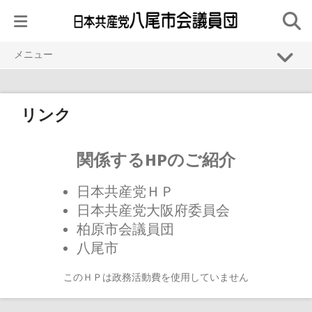
Skip
to
content
メニュー
HOME
議員紹介
リンク
議会活動
関係するHPのご紹介
活動トピック
無料 生活・法律相談
日本共産党ＨＰ
日本共産党大阪府委員会
リンク
柏原市会議員団
八尾市
このＨＰは政務活動費を使用していません